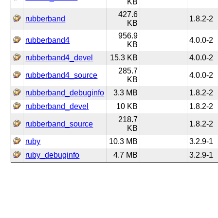
KB
427.6
rubberband
1.8.2-2
KB
956.9
rubberband4
4.0.0-2
KB
rubberband4_devel
15.3 KB
4.0.0-2
285.7
rubberband4_source
4.0.0-2
KB
rubberband_debuginfo
3.3 MB
1.8.2-2
rubberband_devel
10 KB
1.8.2-2
218.7
rubberband_source
1.8.2-2
KB
ruby
10.3 MB
3.2.9-1
ruby_debuginfo
4.7 MB
3.2.9-1