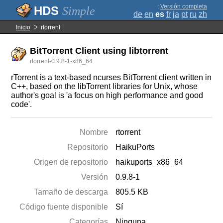
;
Versión completa
Simple
de
en
es
fr
ja
pt
ru
zh
Inicio
rtorrent
BitTorrent Client using libtorrent
rtorrent-0.9.8-1-x86_64
rTorrent is a text-based ncurses BitTorrent client written in
C++, based on the libTorrent libraries for Unix, whose
author's goal is 'a focus on high performance and good
code'.
Nombre
rtorrent
Repositorio
HaikuPorts
Origen de repositorio
haikuports_x86_64
Versión
0.9.8-1
Tamaño de descarga
805.5 KB
Código fuente disponible
Sí
Categorías
Ninguna