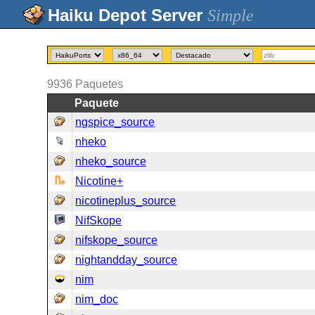
Simple
9936
Paquetes
Paquete
ngspice_source
nheko
nheko_source
Nicotine+
nicotineplus_source
NifSkope
nifskope_source
nightandday_source
nim
nim_doc