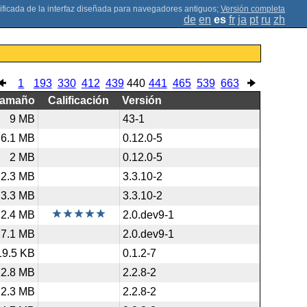
;
Versión completa
de
en
es
fr
ja
pt
ru
zh
1
193
330
412
439
440
441
465
539
663
Tamaño
Calificación
Versión
9 MB
43-1
6.1 MB
0.12.0-5
2 MB
0.12.0-5
2.3 MB
3.3.10-2
3.3 MB
3.3.10-2
2.4 MB
2.0.dev9-1
17.1 MB
2.0.dev9-1
19.5 KB
0.1.2-7
12.8 MB
2.2.8-2
2.3 MB
2.2.8-2