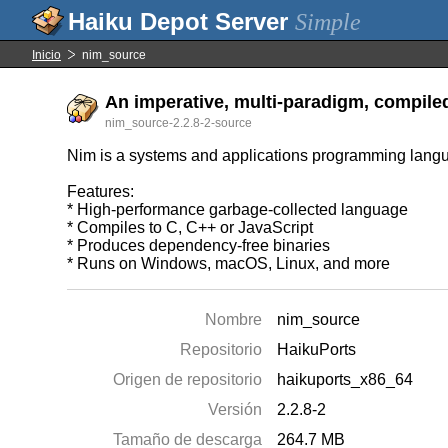
Simple
Inicio
nim_source
An imperative, multi-paradigm, compile
nim_source-2.2.8-2-source
Nim is a systems and applications programming langua
Features:
* High-performance garbage-collected language
* Compiles to C, C++ or JavaScript
* Produces dependency-free binaries
* Runs on Windows, macOS, Linux, and more
Nombre
nim_source
Repositorio
HaikuPorts
Origen de repositorio
haikuports_x86_64
Versión
2.2.8-2
Tamaño de descarga
264.7 MB