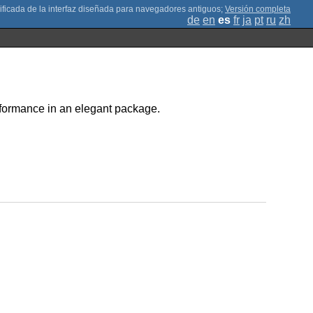
;
Versión completa
de
en
es
fr
ja
pt
ru
zh
rformance in an elegant package.