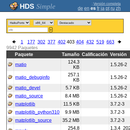
;
Versión completa
Simple
de
en
es
fr
ja
pt
ru
zh
Ir
1
177
302
377
402
403
404
432
519
663
9942
Paquetes
Paquete
Tamaño
Calificación
Versión
124.3
matio
1.5.26-2
KB
257.1
matio_debuginfo
1.5.26-2
KB
matio_devel
5.7 KB
1.5.26-2
matio_source
8.4 MB
1.5.26-2
matplotlib
11.5 KB
3.7.2-3
matplotlib_python310
9.9 MB
3.7.2-3
matplotlib_source
35.2 MB
3.7.2-3
254.8
1.3.4_20