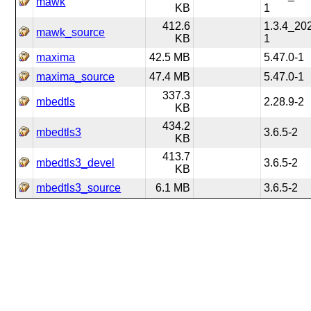
mawk
KB
1
412.6
1.3.4_20
mawk_source
KB
1
maxima
42.5 MB
5.47.0-1
maxima_source
47.4 MB
5.47.0-1
337.3
mbedtls
2.28.9-2
KB
434.2
mbedtls3
3.6.5-2
KB
413.7
mbedtls3_devel
3.6.5-2
KB
mbedtls3_source
6.1 MB
3.6.5-2