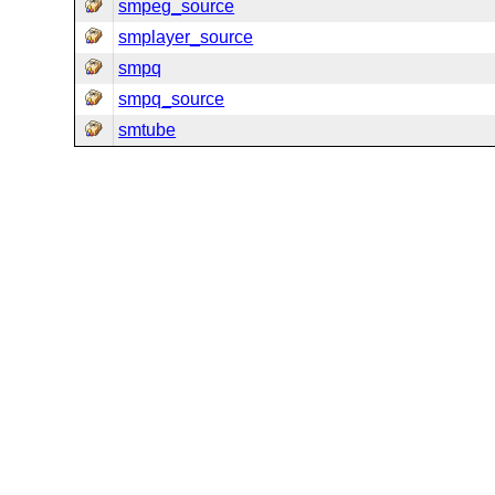
smpeg_source
smplayer_source
smpq
smpq_source
smtube