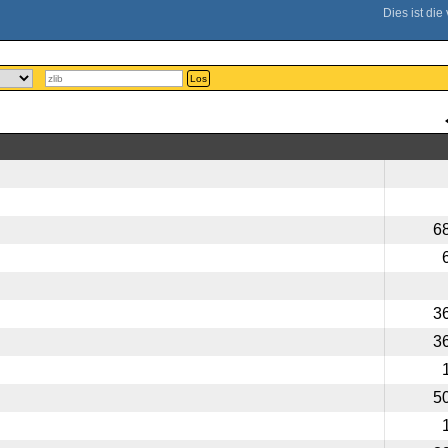
Los
6
3
3
5