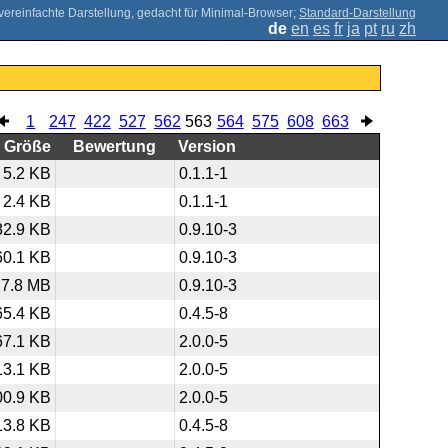
;
Standard-Darstellung
de
en
es
fr
ja
pt
ru
zh
1
247
422
527
562
563
564
575
608
663
Größe
Bewertung
Version
5.2 KB
0.1.1-1
2.4 KB
0.1.1-1
82.9 KB
0.9.10-3
60.1 KB
0.9.10-3
7.8 MB
0.9.10-3
65.4 KB
0.4.5-8
67.1 KB
2.0.0-5
13.1 KB
2.0.0-5
00.9 KB
2.0.0-5
13.8 KB
0.4.5-8