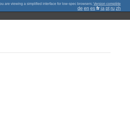
;
Version complète
de
en
es
fr
ja
pt
ru
zh