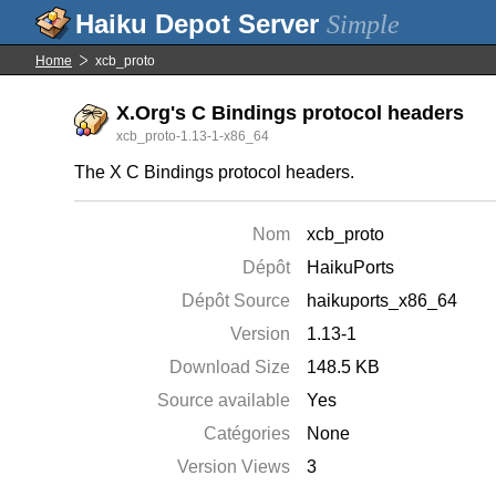
Simple
Home
xcb_proto
X.Org's C Bindings protocol headers
xcb_proto-1.13-1-x86_64
The X C Bindings protocol headers.
Nom
xcb_proto
Dépôt
HaikuPorts
Dépôt Source
haikuports_x86_64
Version
1.13-1
Download Size
148.5 KB
Source available
Yes
Catégories
None
Version Views
3