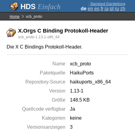
;
Standard-Darstellung
Einfach
de
en
es
fr
ja
pt
ru
zh
Home
xcb_proto
X.Orgs C Binding Protokoll-Header
xcb_proto-1.13-1-x86_64
Die X C Bindings Protokoll-Header.
Name
xcb_proto
Paketquelle
HaikuPorts
Repository-Source
haikuports_x86_64
Version
1.13-1
Größe
148.5 KB
Quellcode verfügbar
Ja
Kategorien
keine
Versionsanzeigen
3