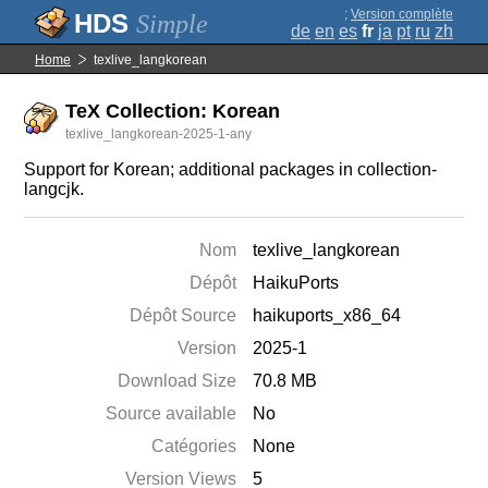
;
Version complète
Simple
de
en
es
fr
ja
pt
ru
zh
Home
texlive_langkorean
TeX Collection: Korean
texlive_langkorean-2025-1-any
Support for Korean; additional packages in collection-
langcjk.
Nom
texlive_langkorean
Dépôt
HaikuPorts
Dépôt Source
haikuports_x86_64
Version
2025-1
Download Size
70.8 MB
Source available
No
Catégories
None
Version Views
5