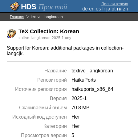
;
Полная версия
Простой
de
en
es
fr
ja
pt
ru
zh
Главная
texlive_langkorean
TeX Collection: Korean
texlive_langkorean-2025-1-any
Support for Korean; additional packages in collection-
langcjk.
Название
texlive_langkorean
Репозиторий
HaikuPorts
Источник репозитория
haikuports_x86_64
Версия
2025-1
Скачиваемый объем
70.8 MB
Исходный код доступен
Нет
Категории
Нет
Просмотров версии
5