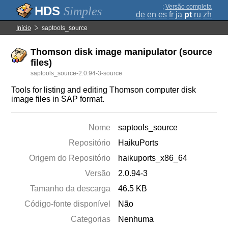
;
Versão completa
Simples
de
en
es
fr
ja
pt
ru
zh
Início
saptools_source
Thomson disk image manipulator (source
files)
saptools_source-2.0.94-3-source
Tools for listing and editing Thomson computer disk
image files in SAP format.
Nome
saptools_source
Repositório
HaikuPorts
Origem do Repositório
haikuports_x86_64
Versão
2.0.94-3
Tamanho da descarga
46.5 KB
Código-fonte disponível
Não
Categorias
Nenhuma