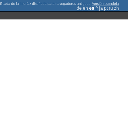
;
Versión completa
de
en
es
fr
ja
pt
ru
zh