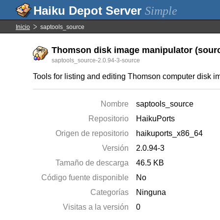
Simple
Inicio
saptools_source
Thomson disk image manipulator (source
saptools_source-2.0.94-3-source
Tools for listing and editing Thomson computer disk im
Nombre
saptools_source
Repositorio
HaikuPorts
Origen de repositorio
haikuports_x86_64
Versión
2.0.94-3
Tamaño de descarga
46.5 KB
Código fuente disponible
No
Categorías
Ninguna
Visitas a la versión
0