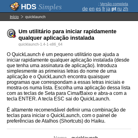
;
Versão completa
Simples
de
en
es
fr
ja
pt
ru
zh
Início
quicklaunch
Um utilitário para iniciar rapidamente
qualquer aplicação instalada
quicklaunch-1.4-1-x86_64
O QuickLaunch é um pequeno utilitário que ajuda a
iniciar rapidamente qualquer aplicação instalada (desde
que tenha uma assinatura de aplicação). Introduza
simplesmente as primeiras letras do nome de uma
aplicação e o QuickLaunch encontra quaisquer
programas que correspondam a essas letras iniciais e
mostra-os numa lista. Escolha uma aplicação dessa lista
com as teclas de Seta para Cima/Baixo e abra-a com a
tecla ENTER. A tecla ESC sai do QuickLaunch.
É altamente recomendável definir uma combinação de
teclas para iniciar o QuickLaunch, com o painel de
preferências de Atalhos (Shortcuts) do Haiku.