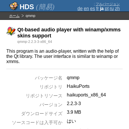
;
フルバージョン
(簡易)
de
en
es
fr
ja
pt
ru
zh
ホーム
qmmp
Qt-based audio player with winamp/xmms
skins support
qmmp-2.2.3-3-x86_64
This program is an audio-player, written with the help of
the Qt library. The user interface is similar to winamp or
xmms.
qmmp
パッケージ名
HaikuPorts
リポジトリ
haikuports_x86_64
リポジトリソース
2.2.3-3
バージョン
3.9 MB
ダウンロードサイズ
はい
ソースコードは入手可か