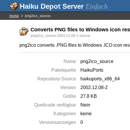
Einfach
Home
png2ico_source
Converts PNG files to Windows icon reso
png2ico_source-2002.12.08-2-source
png2ico converts .PNG files to Windows .ICO icon re
Name
png2ico_source
Paketquelle
HaikuPorts
Repository-Source
haikuports_x86_64
Version
2002.12.08-2
Größe
27.8 KB
Quellcode verfügbar
Nein
Kategorien
keine
Versionsanzeigen
0