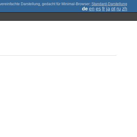
;
Standard-Darstellung
de
en
es
fr
ja
pt
ru
zh