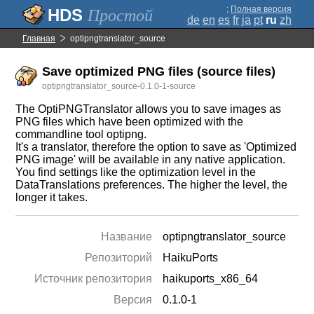
;
Полная версия
Простой
de
en
es
fr
ja
pt
ru
zh
Главная
optipngtranslator_source
Save optimized PNG files (source files)
optipngtranslator_source-0.1.0-1-source
The OptiPNGTranslator allows you to save images as
PNG files which have been optimized with the
commandline tool optipng.
It's a translator, therefore the option to save as 'Optimized
PNG image' will be available in any native application.
You find settings like the optimization level in the
DataTranslations preferences. The higher the level, the
longer it takes.
Название
optipngtranslator_source
Репозиторий
HaikuPorts
Источник репозитория
haikuports_x86_64
Версия
0.1.0-1