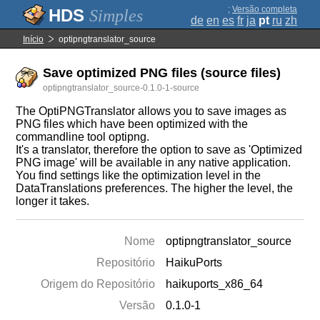
;
Versão completa
Simples
de
en
es
fr
ja
pt
ru
zh
Início
optipngtranslator_source
Save optimized PNG files (source files)
optipngtranslator_source-0.1.0-1-source
The OptiPNGTranslator allows you to save images as
PNG files which have been optimized with the
commandline tool optipng.
It's a translator, therefore the option to save as 'Optimized
PNG image' will be available in any native application.
You find settings like the optimization level in the
DataTranslations preferences. The higher the level, the
longer it takes.
Nome
optipngtranslator_source
Repositório
HaikuPorts
Origem do Repositório
haikuports_x86_64
Versão
0.1.0-1