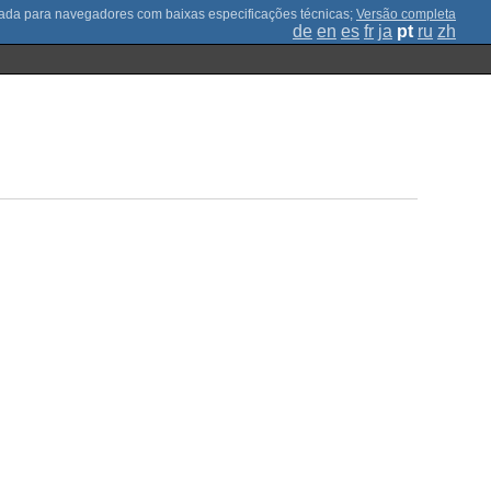
;
Versão completa
de
en
es
fr
ja
pt
ru
zh