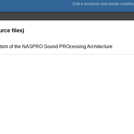
rce files)
 bottom of the NASPRO Sound PROcessing Architecture