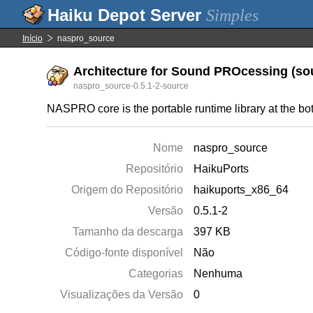
Simples
Início
naspro_source
Architecture for Sound PROcessing (sou
naspro_source-0.5.1-2-source
NASPRO core is the portable runtime library at the
Nome
naspro_source
Repositório
HaikuPorts
Origem do Repositório
haikuports_x86_64
Versão
0.5.1-2
Tamanho da descarga
397 KB
Código-fonte disponível
Não
Categorias
Nenhuma
Visualizações da Versão
0