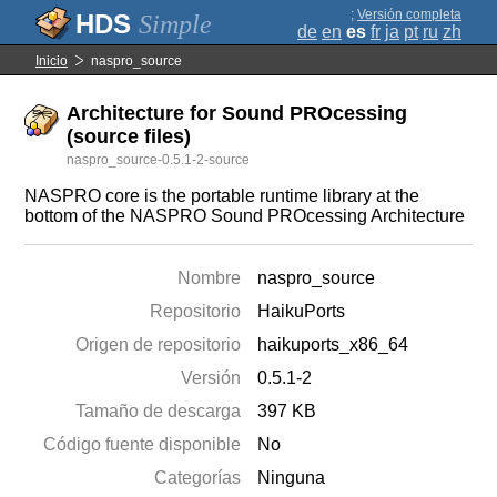
;
Versión completa
Simple
de
en
es
fr
ja
pt
ru
zh
Inicio
naspro_source
Architecture for Sound PROcessing
(source files)
naspro_source-0.5.1-2-source
NASPRO core is the portable runtime library at the
bottom of the NASPRO Sound PROcessing Architecture
Nombre
naspro_source
Repositorio
HaikuPorts
Origen de repositorio
haikuports_x86_64
Versión
0.5.1-2
Tamaño de descarga
397 KB
Código fuente disponible
No
Categorías
Ninguna