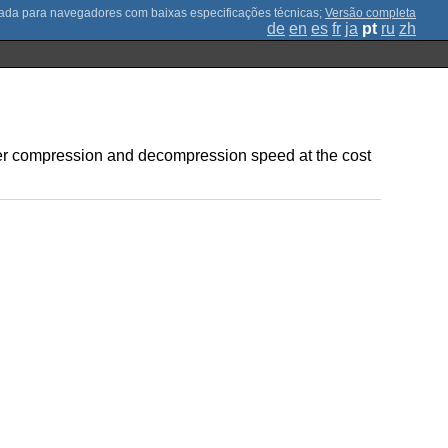
;
Versão completa
de
en
es
fr
ja
pt
ru
zh
gher compression and decompression speed at the cost