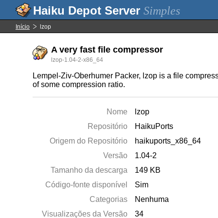
Simples
Início
lzop
A very fast file compressor
lzop-1.04-2-x86_64
Lempel-Ziv-Oberhumer Packer, lzop is a file compress
of some compression ratio.
Nome
lzop
Repositório
HaikuPorts
Origem do Repositório
haikuports_x86_64
Versão
1.04-2
Tamanho da descarga
149 KB
Código-fonte disponível
Sim
Categorias
Nenhuma
Visualizações da Versão
34