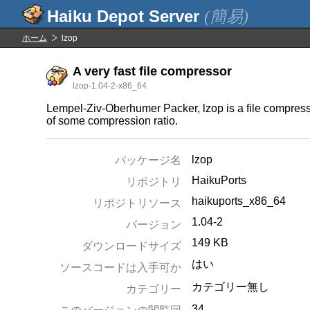
(簡易)
ホーム
lzop
A very fast file compressor
lzop-1.04-2-x86_64
Lempel-Ziv-Oberhumer Packer, lzop is a file compress
of some compression ratio.
lzop
パッケージ名
HaikuPorts
リポジトリ
haikuports_x86_64
リポジトリソース
1.04-2
バージョン
149 KB
ダウンロードサイズ
はい
ソースコードは入手可か
カテゴリー無し
カテゴリー
34