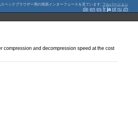
;
フルバージョン
de
en
es
fr
ja
pt
ru
zh
gher compression and decompression speed at the cost