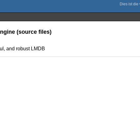
gine (source files)
ful, and robust LMDB