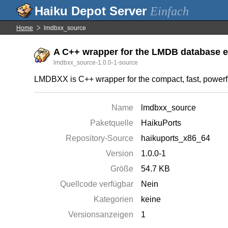
Einfach
Home
lmdbxx_source
A C++ wrapper for the LMDB database en
lmdbxx_source-1.0.0-1-source
LMDBXX is C++ wrapper for the compact, fast, power
Name
lmdbxx_source
Paketquelle
HaikuPorts
Repository-Source
haikuports_x86_64
Version
1.0.0-1
Größe
54.7 KB
Quellcode verfügbar
Nein
Kategorien
keine
Versionsanzeigen
1