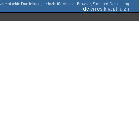
;
Standard-Darstellung
de
en
es
fr
ja
pt
ru
zh