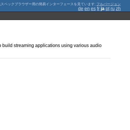
;
フルバージョン
de
en
es
fr
ja
pt
ru
zh
o build streaming applications using various audio