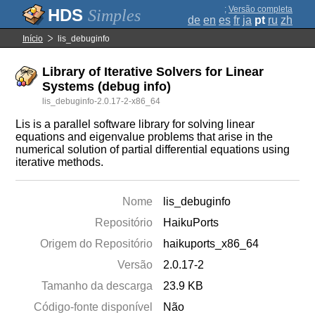
;
Versão completa
Simples
de
en
es
fr
ja
pt
ru
zh
Início
lis_debuginfo
Library of Iterative Solvers for Linear
Systems (debug info)
lis_debuginfo-2.0.17-2-x86_64
Lis is a parallel software library for solving linear
equations and eigenvalue problems that arise in the
numerical solution of partial differential equations using
iterative methods.
Nome
lis_debuginfo
Repositório
HaikuPorts
Origem do Repositório
haikuports_x86_64
Versão
2.0.17-2
Tamanho da descarga
23.9 KB
Código-fonte disponível
Não