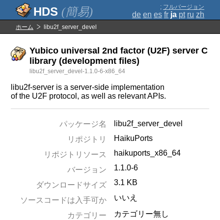
;
フルバージョン
(簡易)
de
en
es
fr
ja
pt
ru
zh
ホーム
libu2f_server_devel
Yubico universal 2nd factor (U2F) server C
library (development files)
libu2f_server_devel-1.1.0-6-x86_64
libu2f-server is a server-side implementation
of the U2F protocol, as well as relevant APIs.
libu2f_server_devel
パッケージ名
HaikuPorts
リポジトリ
haikuports_x86_64
リポジトリソース
1.1.0-6
バージョン
3.1 KB
ダウンロードサイズ
いいえ
ソースコードは入手可か
カテゴリー無し
カテゴリー