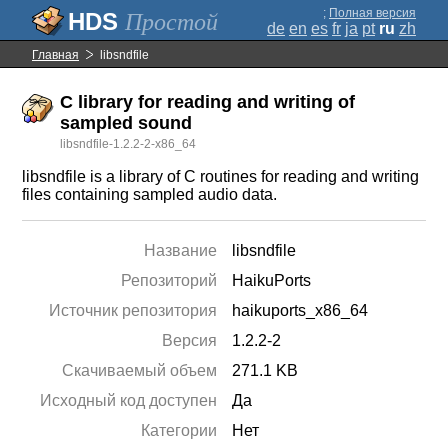
;
Полная версия
Простой
de
en
es
fr
ja
pt
ru
zh
Главная
libsndfile
C library for reading and writing of
sampled sound
libsndfile-1.2.2-2-x86_64
libsndfile is a library of C routines for reading and writing
files containing sampled audio data.
Название
libsndfile
Репозиторий
HaikuPorts
Источник репозитория
haikuports_x86_64
Версия
1.2.2-2
Скачиваемый объем
271.1 KB
Исходный код доступен
Да
Категории
Нет