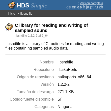
;
Versión completa
Simple
de
en
es
fr
ja
pt
ru
zh
Inicio
libsndfile
C library for reading and writing of
sampled sound
libsndfile-1.2.2-2-x86_64
libsndfile is a library of C routines for reading and writing
files containing sampled audio data.
Nombre
libsndfile
Repositorio
HaikuPorts
Origen de repositorio
haikuports_x86_64
Versión
1.2.2-2
Tamaño de descarga
271.1 KB
Código fuente disponible
Sí
Categorías
Ninguna