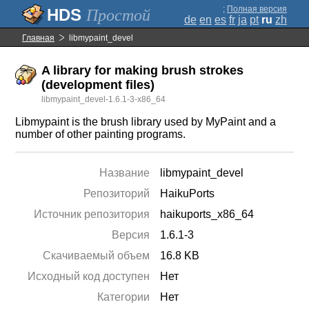
;
Полная версия
Простой
de
en
es
fr
ja
pt
ru
zh
Главная
libmypaint_devel
A library for making brush strokes
(development files)
libmypaint_devel-1.6.1-3-x86_64
Libmypaint is the brush library used by MyPaint and a
number of other painting programs.
Название
libmypaint_devel
Репозиторий
HaikuPorts
Источник репозитория
haikuports_x86_64
Версия
1.6.1-3
Скачиваемый объем
16.8 KB
Исходный код доступен
Нет
Категории
Нет