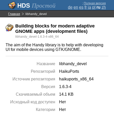
;
Полная версия
Простой
de
en
es
fr
ja
pt
ru
zh
Главная
libhandy_devel
Building blocks for modern adaptive
GNOME apps (development files)
libhandy_devel-1.6.3-4-x86_64
The aim of the Handy library is to help with developing
UI for mobile devices using GTK/GNOME.
Название
libhandy_devel
Репозиторий
HaikuPorts
Источник репозитория
haikuports_x86_64
Версия
1.6.3-4
Скачиваемый объем
14.1 KB
Исходный код доступен
Нет
Категории
Нет