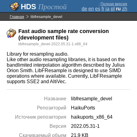
;
Полная версия
Простой
de
en
es
fr
ja
pt
ru
zh
Главная
libfresample_devel
Fast audio sample rate conversion
(development files)
libfresample_devel-2022.05.31-1-x86_64
Library for resampling audio.
Like other audio resampling libraries, it is based on the
bandlimited interpolation algorithm described by Julius
Orion Smith. LibFResample is designed to use SIMD
operations where available. Currently, LibFResample
supports SSE2 and AltiVec.
Название
libfresample_devel
Репозиторий
HaikuPorts
Источник репозитория
haikuports_x86_64
Версия
2022.05.31-1
Скачиваемый объем
21.9 KB