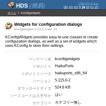
;
フルバージョン
(簡易)
de
en
es
fr
ja
pt
ru
zh
ホーム
kconfigwidgets
Widgets for configuration dialogs
kconfigwidgets-5.115.0-2-x86_64
KConfigWidgets provides easy-to-use classes to create
configuration dialogs, as well as a set of widgets which
uses KConfig to store their settings.
kconfigwidgets
パッケージ名
HaikuPorts
リポジトリ
haikuports_x86_64
リポジトリソース
5.115.0-2
バージョン
524.6 KB
ダウンロードサイズ
はい
ソースコードは入手可か
カテゴリー無し
カテゴリー