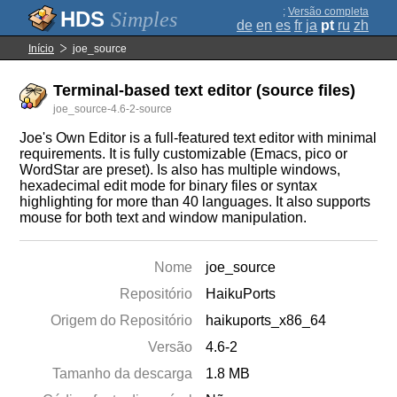
;
Versão completa
Simples
de
en
es
fr
ja
pt
ru
zh
Início
joe_source
Terminal-based text editor (source files)
joe_source-4.6-2-source
Joe's Own Editor is a full-featured text editor with minimal
requirements. It is fully customizable (Emacs, pico or
WordStar are preset). Is also has multiple windows,
hexadecimal edit mode for binary files or syntax
highlighting for more than 40 languages. It also supports
mouse for both text and window manipulation.
Nome
joe_source
Repositório
HaikuPorts
Origem do Repositório
haikuports_x86_64
Versão
4.6-2
Tamanho da descarga
1.8 MB