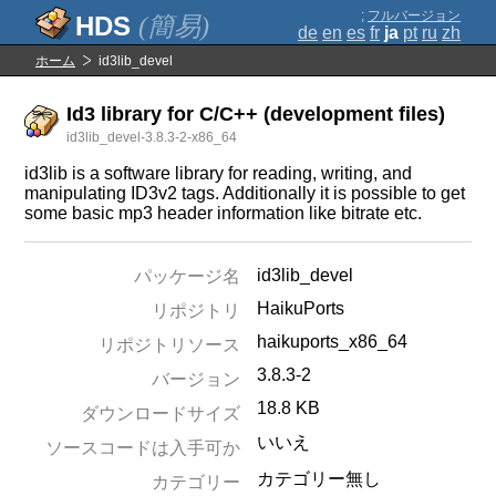
;
フルバージョン
(簡易)
de
en
es
fr
ja
pt
ru
zh
ホーム
id3lib_devel
Id3 library for C/C++ (development files)
id3lib_devel-3.8.3-2-x86_64
id3lib is a software library for reading, writing, and
manipulating ID3v2 tags. Additionally it is possible to get
some basic mp3 header information like bitrate etc.
id3lib_devel
パッケージ名
HaikuPorts
リポジトリ
haikuports_x86_64
リポジトリソース
3.8.3-2
バージョン
18.8 KB
ダウンロードサイズ
いいえ
ソースコードは入手可か
カテゴリー無し
カテゴリー