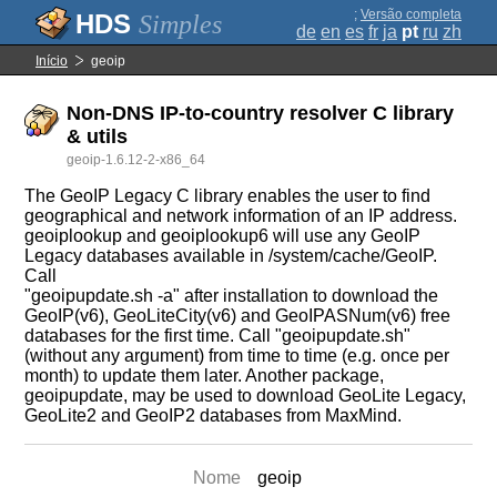
;
Versão completa
Simples
de
en
es
fr
ja
pt
ru
zh
Início
geoip
Non-DNS IP-to-country resolver C library
& utils
geoip-1.6.12-2-x86_64
The GeoIP Legacy C library enables the user to find
geographical and network information of an IP address.
geoiplookup and geoiplookup6 will use any GeoIP
Legacy databases available in /system/cache/GeoIP.
Call
"geoipupdate.sh -a" after installation to download the
GeoIP(v6), GeoLiteCity(v6) and GeoIPASNum(v6) free
databases for the first time. Call "geoipupdate.sh"
(without any argument) from time to time (e.g. once per
month) to update them later. Another package,
geoipupdate, may be used to download GeoLite Legacy,
GeoLite2 and GeoIP2 databases from MaxMind.
Nome
geoip