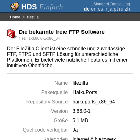
;
Standard-Darstellung
Einfach
de
en
es
fr
ja
pt
ru
zh
Home
filezilla
Die bekannte freie FTP Software
filezilla-3.66.0-1-x86_64
Der FileZilla Client ist eine schnelle und zuverlässige
FTP, FTPS und SFTP Lösung für unterschiedliche
Plattformen. Er bietet viele nützliche Features mit einer
intuitiven Oberfläche.
Name
filezilla
Paketquelle
HaikuPorts
Repository-Source
haikuports_x86_64
Version
3.66.0-1
Größe
5.1 MB
Quellcode verfügbar
Ja
Kategorien
Internet & Netzwerk