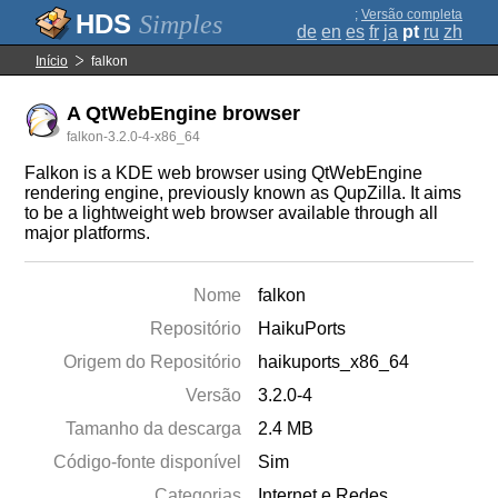
;
Versão completa
Simples
de
en
es
fr
ja
pt
ru
zh
Início
falkon
A QtWebEngine browser
falkon-3.2.0-4-x86_64
Falkon is a KDE web browser using QtWebEngine
rendering engine, previously known as QupZilla. It aims
to be a lightweight web browser available through all
major platforms.
Nome
falkon
Repositório
HaikuPorts
Origem do Repositório
haikuports_x86_64
Versão
3.2.0-4
Tamanho da descarga
2.4 MB
Código-fonte disponível
Sim
Categorias
Internet e Redes