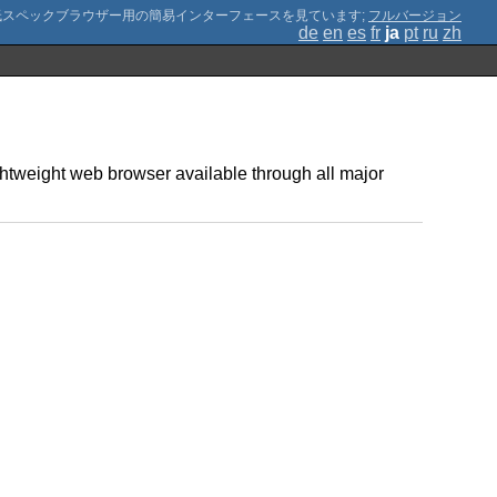
;
フルバージョン
de
en
es
fr
ja
pt
ru
zh
htweight web browser available through all major