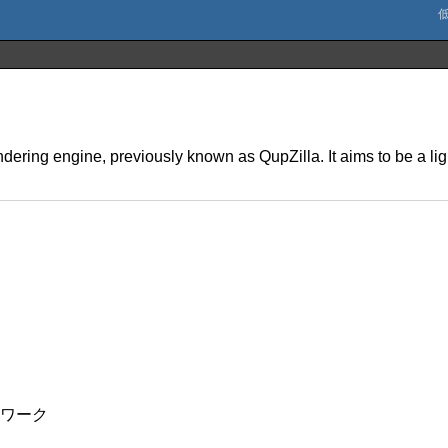
ing engine, previously known as QupZilla. It aims to be a lig
トワーク