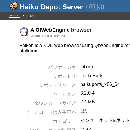
(簡易)
ホーム
falkon
A QtWebEngine browser
falkon-3.2.0-4-x86_64
Falkon is a KDE web browser using QtWebEngine render
platforms.
falkon
パッケージ名
HaikuPorts
リポジトリ
haikuports_x86_64
リポジトリソース
3.2.0-4
バージョン
2.4 MB
ダウンロードサイズ
はい
ソースコードは入手可か
インターネット&ネッ
カテゴリー
4592