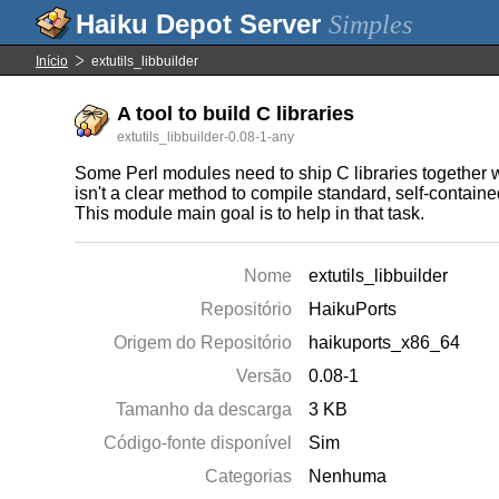
Simples
Início
extutils_libbuilder
A tool to build C libraries
extutils_libbuilder-0.08-1-any
Some Perl modules need to ship C libraries together w
isn't a clear method to compile standard, self-contained
This module main goal is to help in that task.
Nome
extutils_libbuilder
Repositório
HaikuPorts
Origem do Repositório
haikuports_x86_64
Versão
0.08-1
Tamanho da descarga
3 KB
Código-fonte disponível
Sim
Categorias
Nenhuma