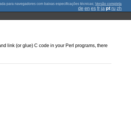
;
Versão completa
de
en
es
fr
ja
pt
ru
zh
d link (or glue) C code in your Perl programs, there