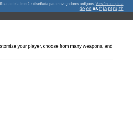
;
Versión completa
de
en
es
fr
ja
pt
ru
zh
ustomize your player, choose from many weapons, and