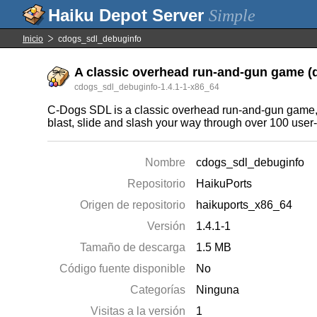
Simple
Inicio
cdogs_sdl_debuginfo
A classic overhead run-and-gun game (
cdogs_sdl_debuginfo-1.4.1-1-x86_64
C-Dogs SDL is a classic overhead run-and-gun game,
blast, slide and slash your way through over 100 use
Nombre
cdogs_sdl_debuginfo
Repositorio
HaikuPorts
Origen de repositorio
haikuports_x86_64
Versión
1.4.1-1
Tamaño de descarga
1.5 MB
Código fuente disponible
No
Categorías
Ninguna
Visitas a la versión
1