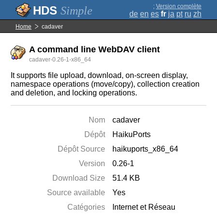
;
Version complète
Simple
de
en
es
fr
ja
pt
ru
zh
Home
cadaver
A command line WebDAV client
cadaver-0.26-1-x86_64
It supports file upload, download, on-screen display,
namespace operations (move/copy), collection creation
and deletion, and locking operations.
Nom
cadaver
Dépôt
HaikuPorts
Dépôt Source
haikuports_x86_64
Version
0.26-1
Download Size
51.4 KB
Source available
Yes
Catégories
Internet et Réseau