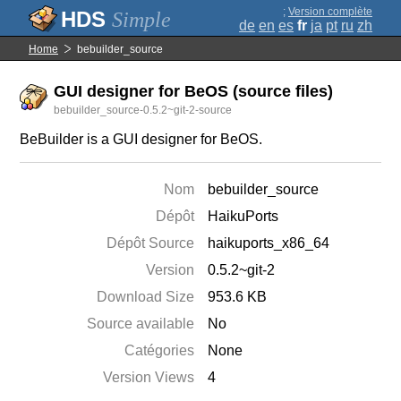
;
Version complète
Simple
de
en
es
fr
ja
pt
ru
zh
Home
bebuilder_source
GUI designer for BeOS (source files)
bebuilder_source-0.5.2~git-2-source
BeBuilder is a GUI designer for BeOS.
Nom
bebuilder_source
Dépôt
HaikuPorts
Dépôt Source
haikuports_x86_64
Version
0.5.2~git-2
Download Size
953.6 KB
Source available
No
Catégories
None
Version Views
4