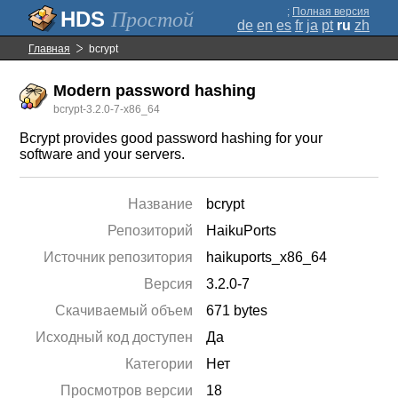
;
Полная версия
Простой
de
en
es
fr
ja
pt
ru
zh
Главная
bcrypt
Modern password hashing
bcrypt-3.2.0-7-x86_64
Bcrypt provides good password hashing for your
software and your servers.
Название
bcrypt
Репозиторий
HaikuPorts
Источник репозитория
haikuports_x86_64
Версия
3.2.0-7
Скачиваемый объем
671 bytes
Исходный код доступен
Да
Категории
Нет
Просмотров версии
18