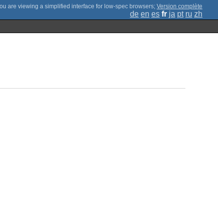
;
Version complète
de
en
es
fr
ja
pt
ru
zh