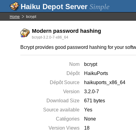
Simple
Home
bcrypt
Modern password hashing
bcrypt-3.2.0-7-x86_64
Bcrypt provides good password hashing for your softw
Nom
bcrypt
Dépôt
HaikuPorts
Dépôt Source
haikuports_x86_64
Version
3.2.0-7
Download Size
671 bytes
Source available
Yes
Catégories
None
Version Views
18