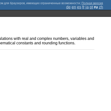
;
Полная версия
de
en
es
fr
ja
pt
ru
zh
lculations with real and complex numbers, variables and
hematical constants and rounding functions.