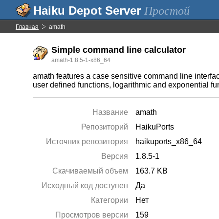
Простой
Главная
amath
Simple command line calculator
amath-1.8.5-1-x86_64
amath features a case sensitive command line interface
user defined functions, logarithmic and exponential f
Название
amath
Репозиторий
HaikuPorts
Источник репозитория
haikuports_x86_64
Версия
1.8.5-1
Скачиваемый объем
163.7 KB
Исходный код доступен
Да
Категории
Нет
Просмотров версии
159