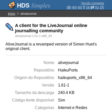
;
Versão completa
Simples
de
en
es
fr
ja
pt
ru
zh
Início
alivejournal
A client for the LiveJournal online
journalling community
alivejournal-1.61-1-x86_64
AliveJournal is a revamped version of Simon Huet's
original client.
Nome
alivejournal
Repositório
HaikuPorts
Origem do Repositório
haikuports_x86_64
Versão
1.61-1
Tamanho da descarga
240.4 KB
Código-fonte disponível
Sim
Categorias
Internet e Redes