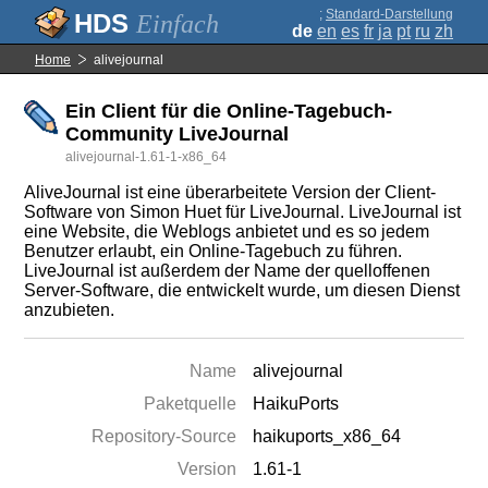
;
Standard-Darstellung
Einfach
de
en
es
fr
ja
pt
ru
zh
Home
alivejournal
Ein Client für die Online-Tagebuch-
Community LiveJournal
alivejournal-1.61-1-x86_64
AliveJournal ist eine überarbeitete Version der Client-
Software von Simon Huet für LiveJournal. LiveJournal ist
eine Website, die Weblogs anbietet und es so jedem
Benutzer erlaubt, ein Online-Tagebuch zu führen.
LiveJournal ist außerdem der Name der quelloffenen
Server-Software, die entwickelt wurde, um diesen Dienst
anzubieten.
Name
alivejournal
Paketquelle
HaikuPorts
Repository-Source
haikuports_x86_64
Version
1.61-1