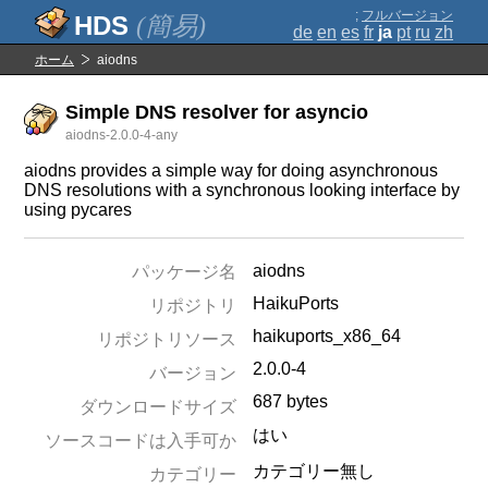
;
フルバージョン
(簡易)
de
en
es
fr
ja
pt
ru
zh
ホーム
aiodns
Simple DNS resolver for asyncio
aiodns-2.0.0-4-any
aiodns provides a simple way for doing asynchronous
DNS resolutions with a synchronous looking interface by
using pycares
aiodns
パッケージ名
HaikuPorts
リポジトリ
haikuports_x86_64
リポジトリソース
2.0.0-4
バージョン
687 bytes
ダウンロードサイズ
はい
ソースコードは入手可か
カテゴリー無し
カテゴリー