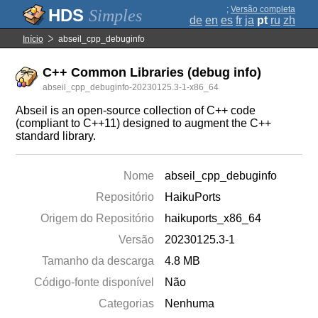
;
Versão completa
Simples
de
en
es
fr
ja
pt
ru
zh
Início
abseil_cpp_debuginfo
C++ Common Libraries (debug info)
abseil_cpp_debuginfo-20230125.3-1-x86_64
Abseil is an open-source collection of C++ code
(compliant to C++11) designed to augment the C++
standard library.
Nome
abseil_cpp_debuginfo
Repositório
HaikuPorts
Origem do Repositório
haikuports_x86_64
Versão
20230125.3-1
Tamanho da descarga
4.8 MB
Código-fonte disponível
Não
Categorias
Nenhuma