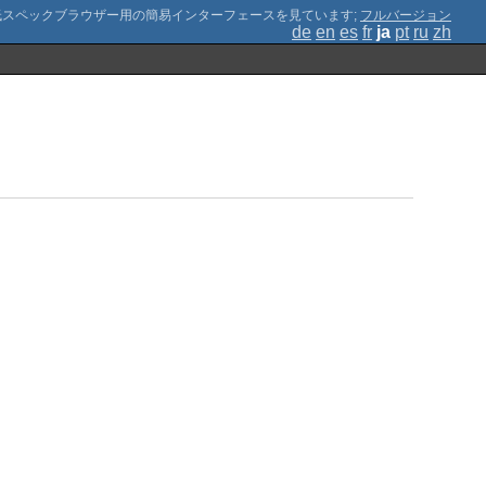
;
フルバージョン
de
en
es
fr
ja
pt
ru
zh