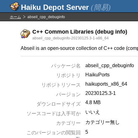
(簡易)
ホーム
abseil_cpp_debuginfo
C++ Common Libraries (debug info)
abseil_cpp_debuginfo-20230125.3-1-x86_64
Abseil is an open-source collection of C++ code (comp
abseil_cpp_debuginfo
パッケージ名
HaikuPorts
リポジトリ
haikuports_x86_64
リポジトリソース
20230125.3-1
バージョン
4.8 MB
ダウンロードサイズ
いいえ
ソースコードは入手可か
カテゴリー無し
カテゴリー
5
このバージョンの閲覧回