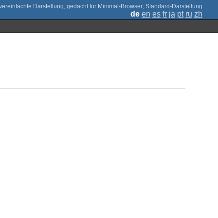
;
Standard-Darstellung
de
en
es
fr
ja
pt
ru
zh