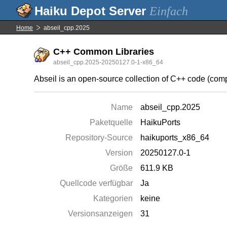
Einfach
Home
abseil_cpp.2025
C++ Common Libraries
abseil_cpp.2025-20250127.0-1-x86_64
Abseil is an open-source collection of C++ code (comp
Name
abseil_cpp.2025
Paketquelle
HaikuPorts
Repository-Source
haikuports_x86_64
Version
20250127.0-1
Größe
611.9 KB
Quellcode verfügbar
Ja
Kategorien
keine
Versionsanzeigen
31